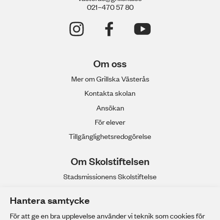
021–470 57 80
Om oss
Mer om Grillska Västerås
Kontakta skolan
Ansökan
För elever
Tillgänglighetsredogörelse
Om Skolstiftelsen
Stadsmissionens Skolstiftelse
Våra gymnasieskolor
Hantera samtycke
Anpassad gymnasieskola
För att ge en bra upplevelse använder vi teknik som cookies för
Stadsmissionens Yrkeshögskola