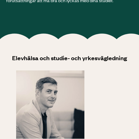
förutsättningar att må bra och lyckas med dina studier.
Elevhälsa och studie- och yrkesvägledning