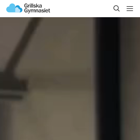
Sök på sidan
Våra skolor
Skolstiftelsen
Jobba hos oss