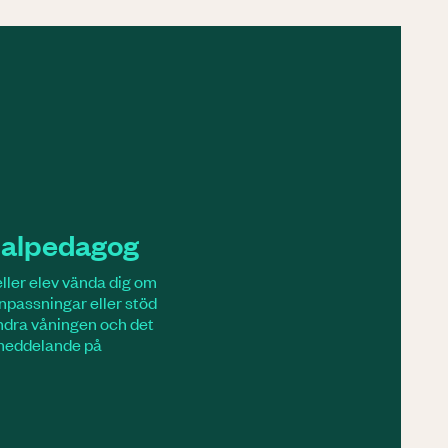
cialpedagog
ller elev vända dig om
anpassningar eller stöd
andra våningen och det
 meddelande på