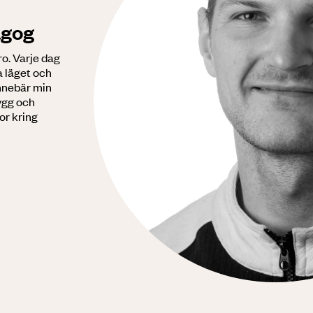
agog
o. Varje dag
la läget och
 innebär min
rygg och
or kring