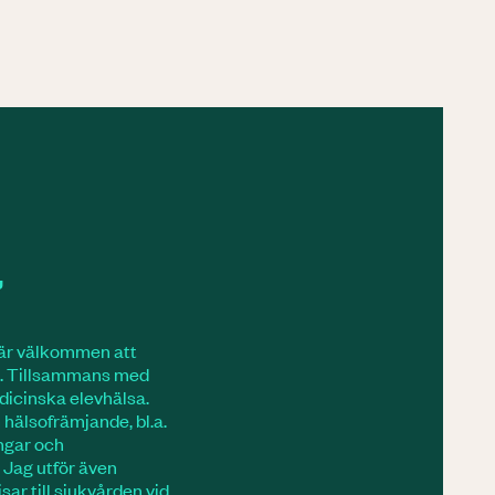
,
 är välkommen att
sa. Tillsammans med
edicinska elevhälsa.
hälsofrämjande, bl.a.
ngar och
 Jag utför även
ar till sjukvården vid