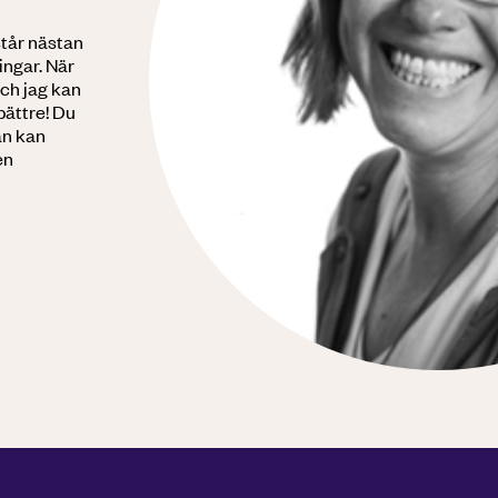
står nästan
ingar. När
och jag kan
bättre! Du
an kan
en