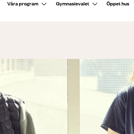
Våra program
Gymnasievalet
Öppet hus
Sök på sidan