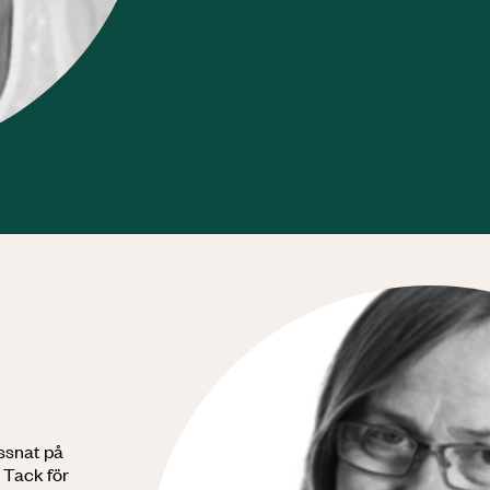
yssnat på
 Tack för