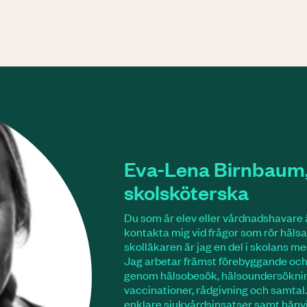
Eva-Lena Birnbaum
skolsköterska
Du som är elev eller vårdnadshavare
kontakta mig vid frågor som rör häl
skolläkaren är jag en del i skolans m
Jag arbetar främst förebyggande och 
genom hälsobesök, hälsoundersökni
vaccinationer, rådgivning och samtal.
enklare sjukvårdsinsatser samt hänvis