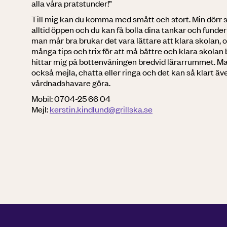
alla våra pratstunder!”
Till mig kan du komma med smått och stort. Min dörr 
alltid öppen och du kan få bolla dina tankar och funder
man mår bra brukar det vara lättare att klara skolan, 
många tips och trix för att må bättre och klara skolan 
hittar mig på bottenvåningen bredvid lärarrummet. M
också mejla, chatta eller ringa och det kan så klart äv
vårdnadshavare göra.
Mobil: 0704-25 66 04
Mejl:
kerstin.kindlund@grillska.se