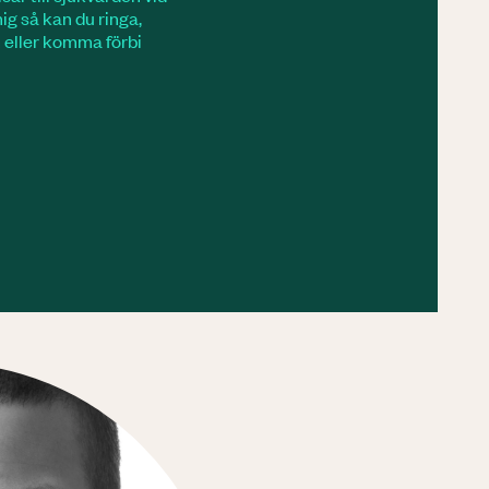
g så kan du ringa,
 eller komma förbi