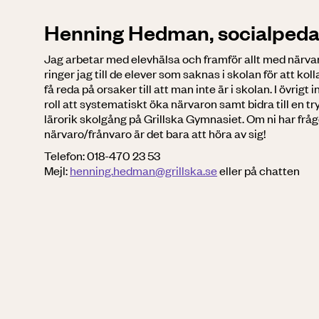
Henning Hedman, socialped
Jag arbetar med elevhälsa och framför allt med närvar
ringer jag till de elever som saknas i skolan för att kol
få reda på orsaker till att man inte är i skolan. I övrigt
roll att systematiskt öka närvaron samt bidra till en t
lärorik skolgång på Grillska Gymnasiet. Om ni har fråg
närvaro/frånvaro är det bara att höra av sig!
Telefon: 018-470 23 53
Mejl:
henning.hedman@grillska.se
eller på chatten