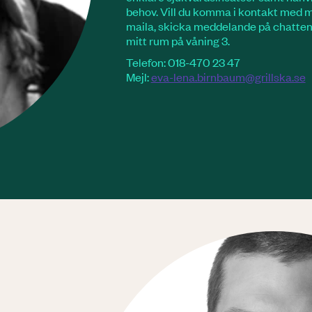
behov. Vill du komma i kontakt med mi
maila, skicka meddelande på chatten
mitt rum på våning 3.
Telefon: 018-470 23 47
Mejl:
eva-lena.birnbaum@grillska.se