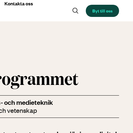
Kontakta oss
Byt till oss
programmet
s- och medieteknik
och vetenskap