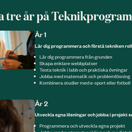
a tre år på Teknik­progra
År 1
Lär dig programmera och förstå tekniken roll 
Lär dig programmera från grunden
Skapa enklare webbplatser
Testa teknik i labb och praktiska övningar
Jobba med matematik och problemlösning
Kombinera studier med e-sport eller fotboll
År 2
Utveckla egna lösningar och jobba i projekt s
Programmera och utveckla egna projekt
Jobba med systemutveckling och medietek