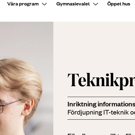
Våra program
Gymnasievalet
Öppet hus
Sök på sidan
Teknik­
Inriktning information
Fördjupning IT-teknik 