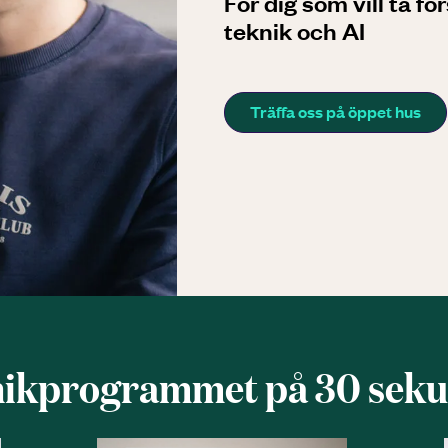
För dig som vill ta fö
teknik och AI
Träffa oss på öppet hus
ik­programmet på 30 sek