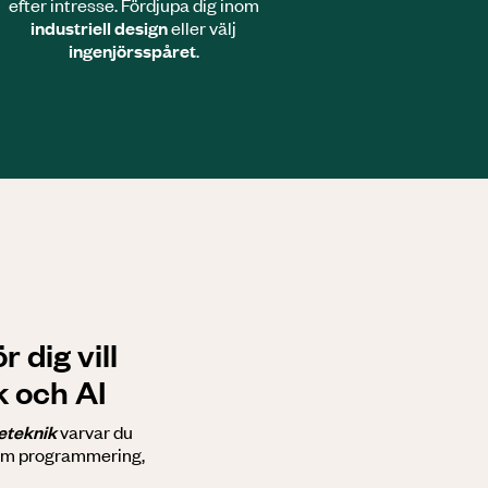
efter intresse. Fördjupa dig inom
industriell design
eller välj
ingenjörsspåret
.
 dig vill
k och AI
eteknik
varvar du
nom programmering,