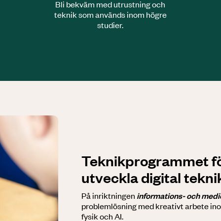
Bli bekväm med utrustning och
teknik som används inom högre
studier.
Teknik­programmet för
utveckla digital tekni
På inriktningen
informations- och medi
problemlösning med kreativt arbete i
fysik och AI.