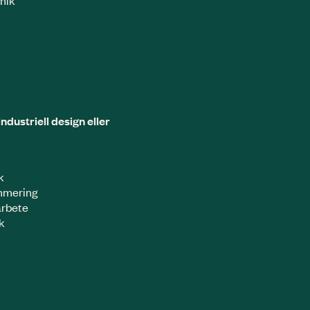
ndustriell design eller
k
ammering
arbete
ik