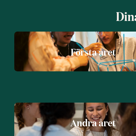
Din
Första året
Andra året