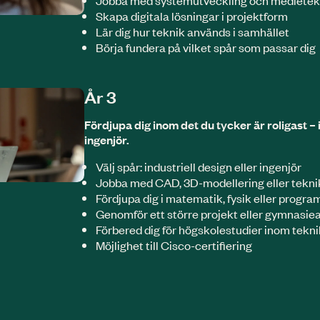
Skapa digitala lösningar i projektform
Lär dig hur teknik används i samhället
Börja fundera på vilket spår som passar dig
År 3
Fördjupa dig inom det du tycker är roligast – i
ingenjör.
Välj spår: industriell design eller ingenjör
Jobba med CAD, 3D-modellering eller tekni
Fördjupa dig i matematik, fysik eller progr
Genomför ett större projekt eller gymnasie
Förbered dig för högskolestudier inom tekn
Möjlighet till Cisco-certifiering