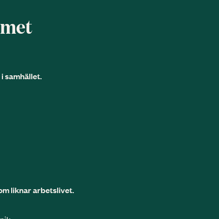
mmet
i samhället.
om liknar arbetslivet.
nik