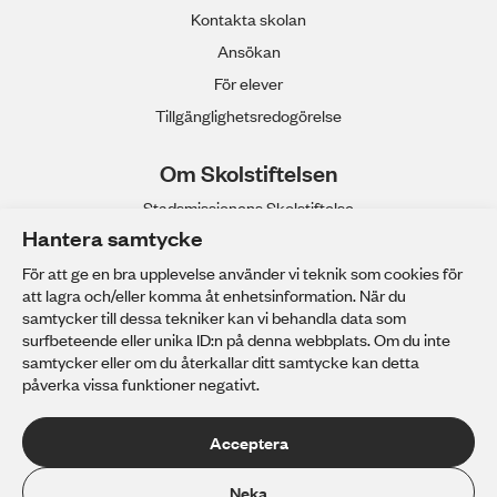
Kontakta skolan
Ansökan
För elever
Tillgänglighetsredogörelse
Om Skolstiftelsen
Stadsmissionens Skolstiftelse
Hantera samtycke
Våra gymnasieskolor
Anpassad gymnasieskola
För att ge en bra upplevelse använder vi teknik som cookies för
att lagra och/eller komma åt enhetsinformation. När du
Stadsmissionens Yrkeshögskola
samtycker till dessa tekniker kan vi behandla data som
Arbeta hos oss
surfbeteende eller unika ID:n på denna webbplats. Om du inte
samtycker eller om du återkallar ditt samtycke kan detta
Personuppgifter
påverka vissa funktioner negativt.
Acceptera
Neka