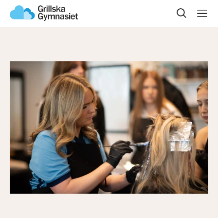
Sök på sidan
Om oss
Våra program
Gymnasievalet
Öppet hus
Kontakta oss