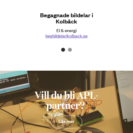
Begagnade bildelar i
Kolbäck
El & energi
begbildelarikolback.se
Vill du bli APL-
partner?
Läs mer