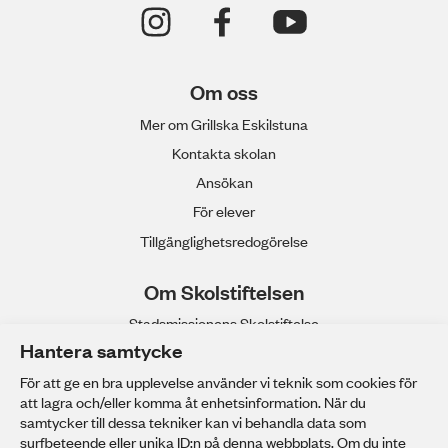
Om oss
Mer om Grillska Eskilstuna
Kontakta skolan
Ansökan
För elever
Tillgänglighetsredogörelse
Om Skolstiftelsen
Stadsmissionens Skolstiftelse
Hantera samtycke
Våra gymnasieskolor
Anpassad gymnasieskola
För att ge en bra upplevelse använder vi teknik som cookies för
att lagra och/eller komma åt enhetsinformation. När du
Stadsmissionens Yrkeshögskola
samtycker till dessa tekniker kan vi behandla data som
Arbeta hos oss
surfbeteende eller unika ID:n på denna webbplats. Om du inte