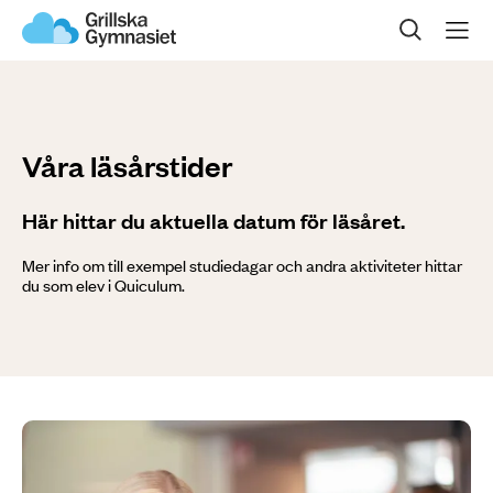
Sök på sidan
Om oss
Våra program
Våra läsårstider
Gymnasievalet
Här hittar du aktuella datum för läsåret.
Öppet hus
Mer info om till exempel studiedagar och andra aktiviteter hittar
du som elev i Quiculum.
Kontakta oss