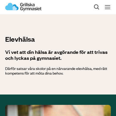
Sök på sidan
Om oss
Våra program
Elevhälsa
Gymnasievalet
Vi vet att din hälsa är avgörande för att trivas
och lyckas på gymnasiet.
Öppet hus
Därför satsar våra skolor på en närvarande elevhälsa, med rätt
kompetens för att möta dina behov.
Kontakta oss