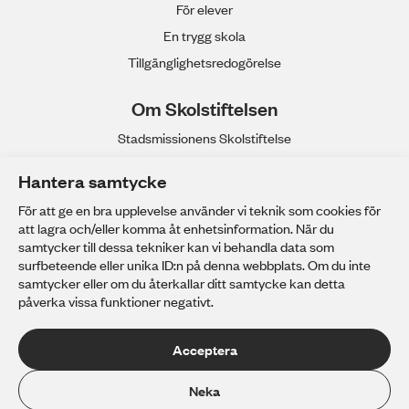
För elever
En trygg skola
Tillgänglighetsredogörelse
Om Skolstiftelsen
Stadsmissionens Skolstiftelse
Våra gymnasieskolor
Hantera samtycke
Anpassad gymnasieskola
För att ge en bra upplevelse använder vi teknik som cookies för
Stadsmissionens Yrkeshögskola
att lagra och/eller komma åt enhetsinformation. När du
Arbeta hos oss
samtycker till dessa tekniker kan vi behandla data som
surfbeteende eller unika ID:n på denna webbplats. Om du inte
Personuppgifter
samtycker eller om du återkallar ditt samtycke kan detta
påverka vissa funktioner negativt.
Acceptera
Neka
Stadsmissionens Skolstiftelse är en idéburen organisation utan