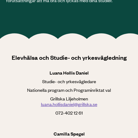
förutsättningar att må bra och lyckas med dina studier.
Elevhälsa och Studie- och yrkesvägledning
Luana Hollis Daniel
Studie- och yrkesvägledare
Nationella program och Programinriktat val
Grillska Liljeholmen
luana.hollisdaniel@grillska.se
072-402 12 61
Camilla Spegel