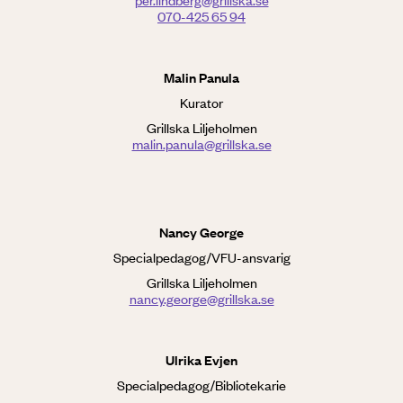
per.lindberg@grillska.se
070-425 65 94
Malin Panula
Kurator
Grillska Liljeholmen
malin.panula@grillska.se
Nancy George
Specialpedagog/VFU-ansvarig
Grillska Liljeholmen
nancy.george@grillska.se
Ulrika Evjen
Specialpedagog/Bibliotekarie