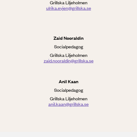
Grillska Liljeholmen
ulrika.evjen@grillska.se
Zaid Nooraldin
Socialpedagog
Grillska Liljeholmen
zaid.nooraldin@grillska.se
Anil Kaan
Socialpedagog
Grillska Liljeholmen
anil.kaan@grillska.se