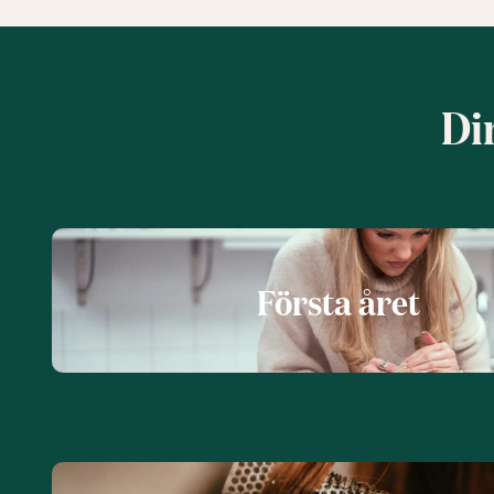
Din
Första året