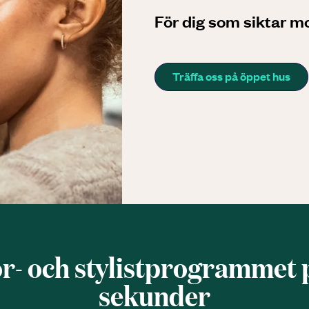
För dig som siktar m
Träffa oss på öppet hus
ör- och stylist­programmet 
sekunder