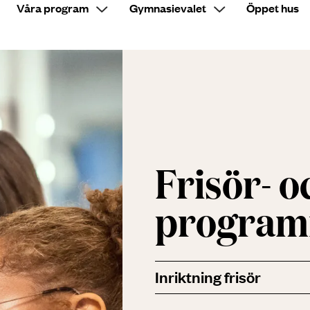
Våra program
Gymnasievalet
Öppet hus
Sök på sidan
Frisör- oc
program
Inriktning frisör