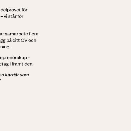
delprovet för
 vi står för
ar samarbete flera
ygg på ditt CV och
ning.
reprenörskap –
retag i framtiden.
 en karriär som
!