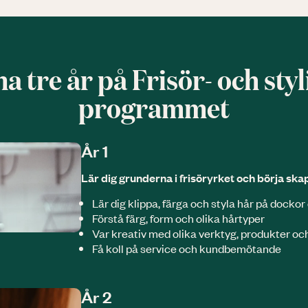
a tre år på Frisör- och styl
programmet
År 1
Lär dig grunderna i frisöryrket och börja ska
Lär dig klippa, färga och styla hår på docko
Förstå färg, form och olika hårtyper
Var kreativ med olika verktyg, produkter oc
Få koll på service och kundbemötande
År 2