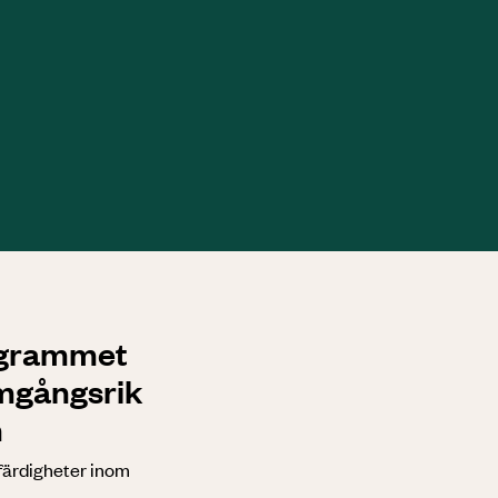
rogrammet
ramgångsrik
n
färdigheter inom