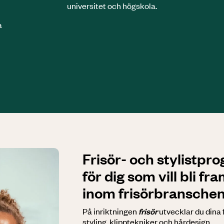
universitet och högskola.
a
Frisör- och stylist­p
för dig som vill bli f
inom frisörbransche
På inriktningen
frisör
utvecklar du dina 
styling, klipptekniker och hårdesign.