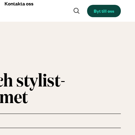
Kontakta oss
Byt till oss
h stylist­
met