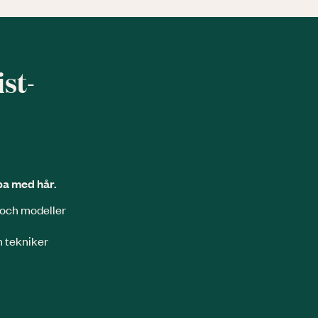
ist­
pa med hår.
r och modeller
h tekniker