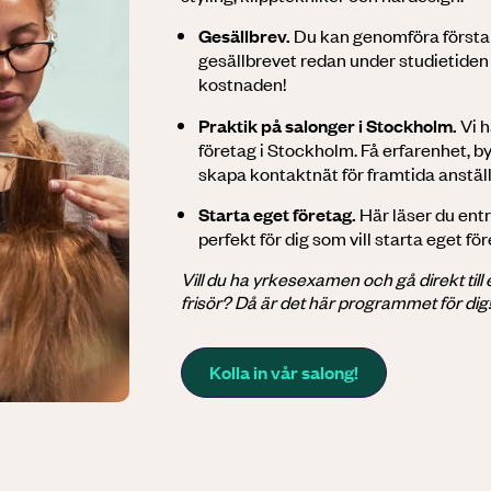
Gesällbrev.
Du kan genomföra första 
gesällbrevet redan under studietiden –
kostnaden!
Praktik på salonger i Stockholm.
Vi h
företag i Stockholm. Få erfarenhet, b
skapa kontaktnät för framtida anställ
Starta eget företag.
Här läser du ent
perfekt för dig som vill starta eget fö
Vill du ha yrkesexamen och gå direkt till
frisör? Då är det här programmet för dig
Kolla in vår salong!