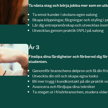
Ta nästa steg och börja jobba mer som en utbi
Ta emot kunder i skolans egen salong
Skapa klippningar, färgningar och styling i p
Lär dig entreprenörskap och utvecklas ino
Utvecklas genom praktik (APL) på salong
År 3
Finslipa dina färdigheter och förbered dig för
studenten.
Genomför branschens delprov och få din fri
Utveckla din stil och skapa egna looks
Bli mer trygg i kundkontakt på din praktik o
Avancera och fördjupa dina tekniker
Ta steget ut i frisörbranschen, studera vidar