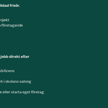
ldad frisör.
rojekt
m företagande
 jobb direkt efter
sörlicens
ch i skolans salong
e eller starta eget företag