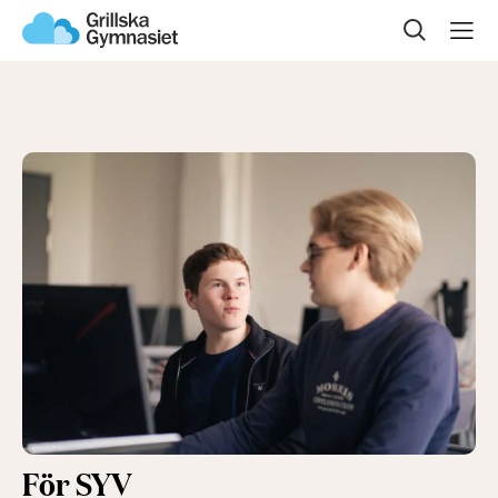
Sök på sidan
Om oss
Våra program
Gymnasievalet
Öppet hus
Kontakta oss
För SYV