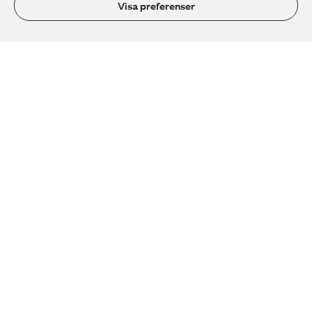
Se datum för öppet hus
Visa preferenser
Byt till oss
Upptäck våra program