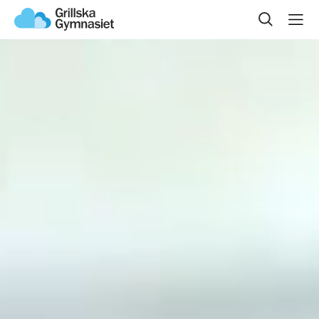
Sök på sidan
Om oss
Våra program
Gymnasievalet
Öppet hus
Kontakta oss