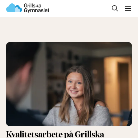
Sök på sidan
Om oss
Våra program
Gymnasievalet
Öppet hus
Kontakta oss
Kvalitetsarbete på Grillska