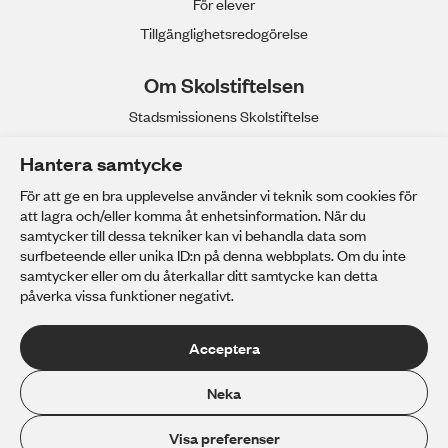
För elever
Tillgänglighetsredogörelse
Om Skolstiftelsen
Stadsmissionens Skolstiftelse
Våra gymnasieskolor
Hantera samtycke
Anpassad gymnasieskola
För att ge en bra upplevelse använder vi teknik som cookies för
Stadsmissionens Yrkeshögskola
att lagra och/eller komma åt enhetsinformation. När du
Arbeta hos oss
samtycker till dessa tekniker kan vi behandla data som
surfbeteende eller unika ID:n på denna webbplats. Om du inte
Personuppgifter
samtycker eller om du återkallar ditt samtycke kan detta
påverka vissa funktioner negativt.
Acceptera
Neka
Stadsmissionens Skolstiftelse är en idéburen organisation utan
vinstutdelning. Skolstiftelsen är huvudman för sex
gymnasieskolor och en anpassad gymnasieskola.
Visa preferenser