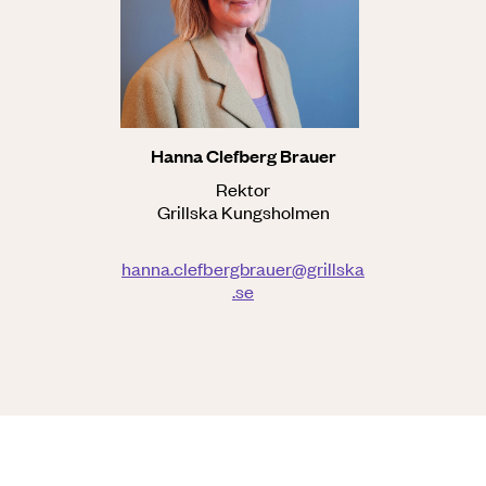
Hanna Clefberg Brauer
Rektor
Grillska Kungsholmen
hanna.clefbergbrauer@grillska
.se