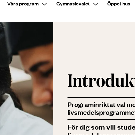
Våra program
Gymnasievalet
Öppet hus
Sök på sidan
Introduk
Programinriktat val m
livsmedelsprogramme
För dig som vill stu