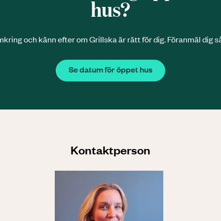
hus?
ing och känn efter om Grillska är rätt för dig. Föranmäl dig så h
Se datum för öppet hus
Kontaktperson