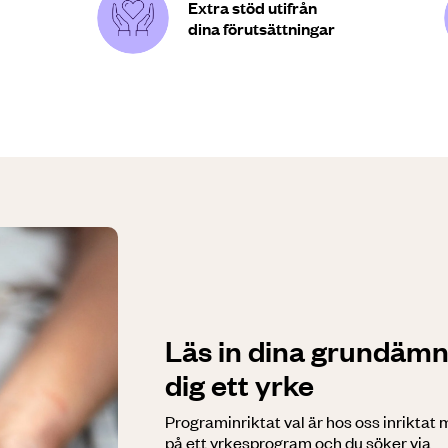
Extra stöd utifrån
dina förutsättningar
Läs in dina grundämn
dig ett yrke
Programinriktat val är hos oss inriktat 
på ett yrkesprogram och du söker via