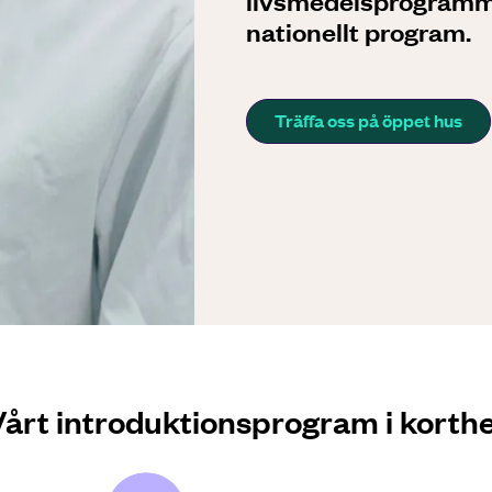
livsmedelsprogrammet
nationellt program.
Träffa oss på öppet hus
årt introduktions­program i korth