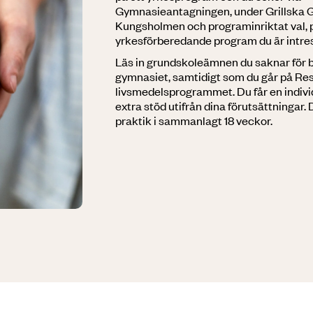
Gymnasieantagningen, under Grillska 
Kungsholmen och programinriktat val, p
yrkesförberedande program du är intres
Läs in grundskoleämnen du saknar för be
gymnasiet, samtidigt som du går på Re
livsmedelsprogrammet. Du får en indivi
extra stöd utifrån dina förutsättningar.
praktik i sammanlagt 18 veckor.