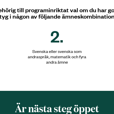
ehörig till programinriktat val om du har 
tyg i någon av följande ämneskombination
2.
Svenska eller svenska som
andraspråk, matematik och fyra
andra ämne
Är nästa steg öppet