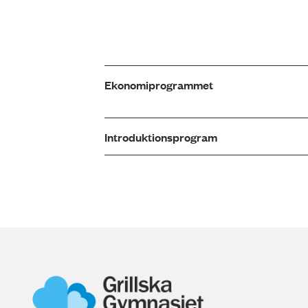
Ekonomi­programmet
Introduktions­program