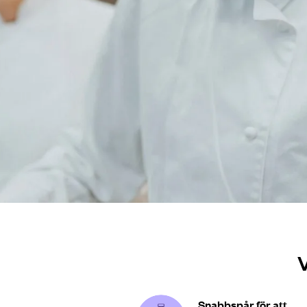
V
Snabbspår för att