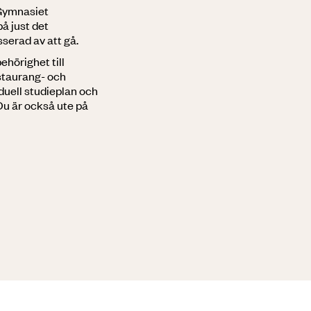
Gymnasiet
å just det
serad av att gå.
hörighet till
staurang- och
duell studieplan och
 Du är också ute på