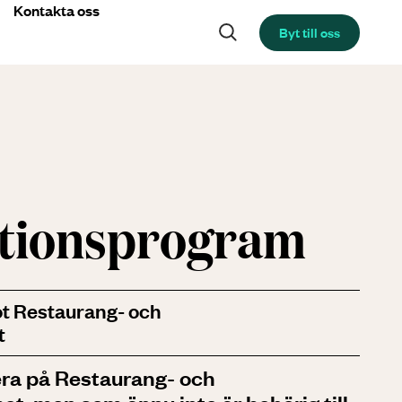
Kontakta oss
Byt till oss
tions­program
ot Restaurang- och
t
dera på Restaurang- och