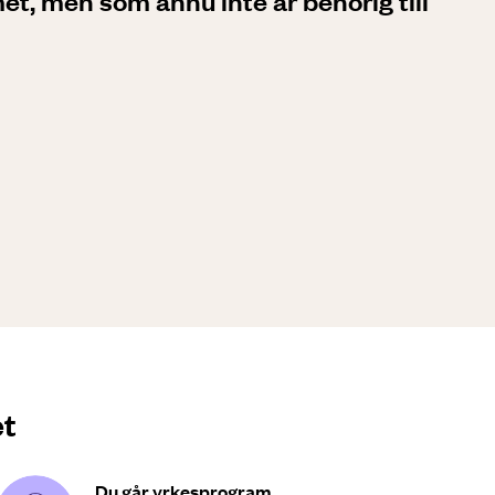
, men som ännu inte är behörig till
et
Du går yrkesprogram