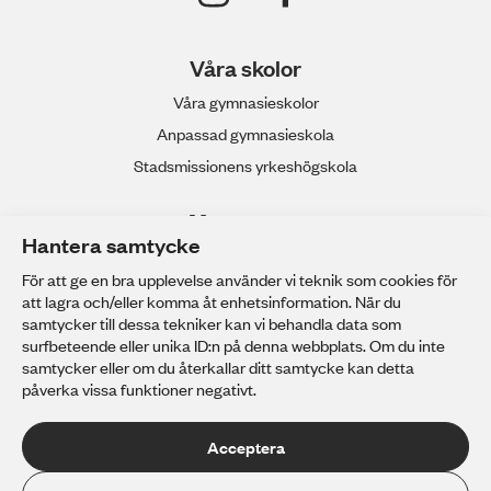
Våra skolor
Våra gymnasieskolor
Anpassad gymnasieskola
Stadsmissionens yrkeshögskola
Mer om oss
Hantera samtycke
Stadsmissionens Skolstiftelse
För att ge en bra upplevelse använder vi teknik som cookies för
Kontakta Skolstiftelsen
att lagra och/eller komma åt enhetsinformation. När du
Arbeta hos oss
samtycker till dessa tekniker kan vi behandla data som
surfbeteende eller unika ID:n på denna webbplats. Om du inte
Personuppgifter
samtycker eller om du återkallar ditt samtycke kan detta
påverka vissa funktioner negativt.
Acceptera