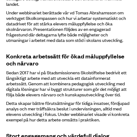
landet.
Under webbinariet berättade vår vd Tomas Abrahamsson om
verktyget Skolkompassen och hur vi arbetar systematiskt och
datadrivet för att stärka elevers måluppfyllelse och öka
skolnärvaron. Presentationen följdes av en engagerad
frågestund där deltagarna lyfte både möjligheter och
utmaningar i arbetet med data som stöd i skolans utveckling.
Konkreta arbetssätt för ökad måluppfyllelse
och närvaro
Sedan 2017 har vi på Stadsmissionens Skolstiftelse bedrivit ett
långsiktigt arbete med att utveckla ett datainformerat
arbetssätt. Genom att kombinera pedagogisk utveckling med
digitala lösningar har vi byggt strukturer som gör det möjligt att
följa både elevers närvaro och kunskapsutveckling över tid.
Detta skapar bättre förutsättningar för tidiga insatser, fördjupad
analys och mer träffsäkra beslut i undervisningen, alltid med
elevens utveckling i fokus. Under webbinariet visade vi konkreta
exempel på hur detta arbete omsätts i praktiken.
Stort engagemang och värdefull dialog