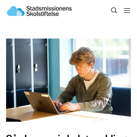
Sök på sidan
Våra skolor
Om Skolstiftelsen
Jobba hos oss
Kontakta Skolstiftelsen