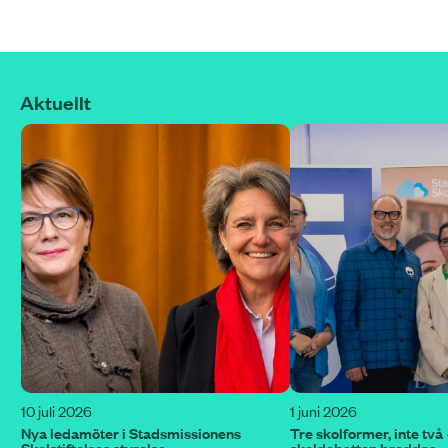
Aktuellt
10 juli 2026
1 juni 2026
Nya ledamöter i Stadsmissionens
Tre skolformer, inte två
Skolstiftelses styrelse
skoldebatten breddas