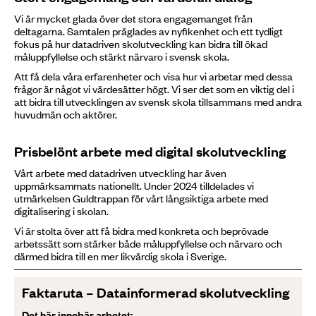
Vi är mycket glada över det stora engagemanget från
deltagarna. Samtalen präglades av nyfikenhet och ett tydligt
fokus på hur datadriven skolutveckling kan bidra till ökad
måluppfyllelse och stärkt närvaro i svensk skola.
Att få dela våra erfarenheter och visa hur vi arbetar med dessa
frågor är något vi värdesätter högt. Vi ser det som en viktig del i
att bidra till utvecklingen av svensk skola tillsammans med andra
huvudmän och aktörer.
Prisbelönt arbete med digital skolutveckling
Vårt arbete med datadriven utveckling har även
uppmärksammats nationellt. Under 2024 tilldelades vi
utmärkelsen Guldtrappan för vårt långsiktiga arbete med
digitalisering i skolan.
Vi är stolta över att få bidra med konkreta och beprövade
arbetssätt som stärker både måluppfyllelse och närvaro och
därmed bidra till en mer likvärdig skola i Sverige.
Faktaruta – Datainformerad skolutveckling
Det här innebär arbetet: