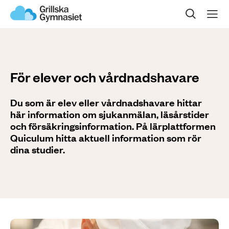
Sök på sidan
Om oss
Våra program
För elever och vårdnadshavare
Gymnasievalet
Du som är elev eller vårdnadshavare hittar
här information om sjukanmälan, läsårstider
Öppet hus
och försäkringsinformation. På lärplattformen
Quiculum hitta aktuell information som rör
dina studier.
Kontakta oss