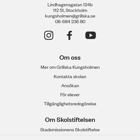
Lindhagensgatan 124b
112 51, Stockholm
kungsholmen@grillska.se
08-684 236 80
Om oss
Mer om Grillska Kungsholmen
Kontakta skolan
Ansökan
För elever
Tillgänglighetsredogörelse
Om Skolstiftelsen
Stadsmissionens Skolstiftelse
Våra gymnasieskolor