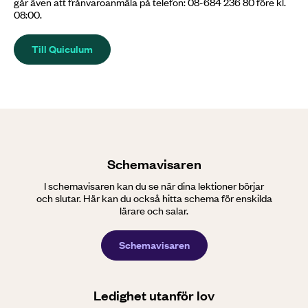
går även att frånvaroanmäla på telefon: 08-684 236 80 före kl.
08:00.
Till Quiculum
Schemavisaren
I schemavisaren kan du se när dina lektioner börjar
och slutar. Här kan du också hitta schema för enskilda
lärare och salar.
Schemavisaren
Ledighet utanför lov